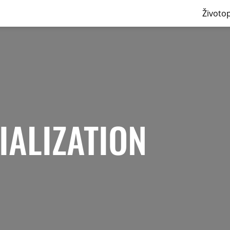
Životop
TIALIZATION