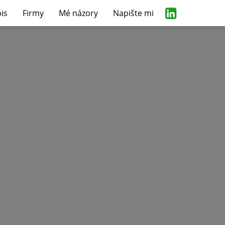
is
Firmy
Mé názory
Napište mi